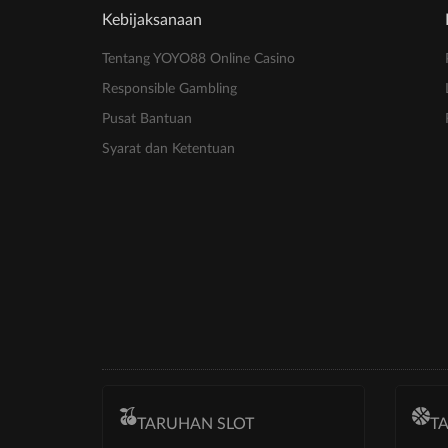
Kebijaksanaan
Tentang YOYO88 Online Casino
Responsible Gambling
Pusat Bantuan
Syarat dan Ketentuan
TARUHAN SLOT
T