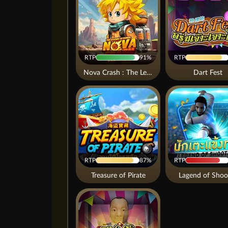
RTP
91%
RTP
Nova Crash : The Legends of Power
Dart Fest
RTP
87%
RTP
Treasure of Pirate
Lagend of Shoo