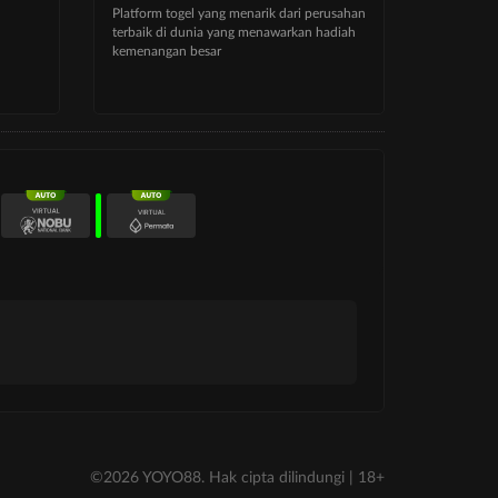
Platform togel yang menarik dari perusahan
terbaik di dunia yang menawarkan hadiah
kemenangan besar
©2026 YOYO88. Hak cipta dilindungi | 18+