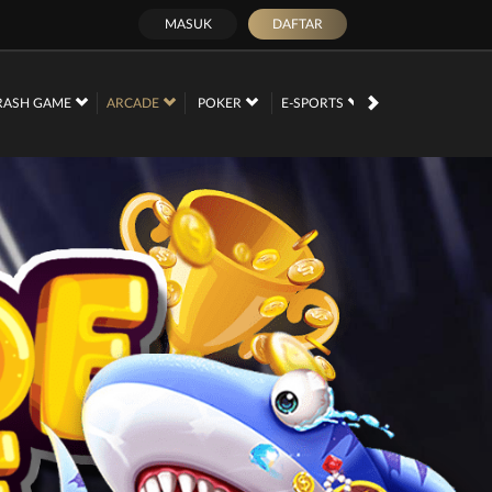
MASUK
DAFTAR
PROMOSI
RASH GAME
ARCADE
POKER
E-SPORTS