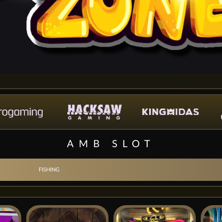
AMB SLOT
FISHING