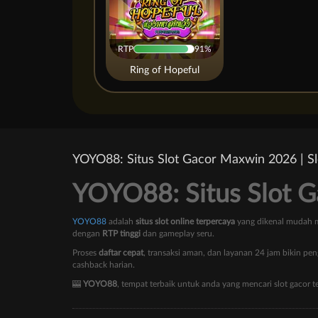
RTP
91%
Ring of Hopeful
YOYO88: Situs Slot Gacor Maxwin 2026 | Sl
YOYO88: Situs Slot 
YOYO88
adalah
situs slot online terpercaya
yang dikenal mudah m
dengan
RTP tinggi
dan gameplay seru.
Proses
daftar cepat
, transaksi aman, dan layanan 24 jam bikin p
cashback harian.
🎰
YOYO88
, tempat terbaik untuk anda yang mencari slot gacor 