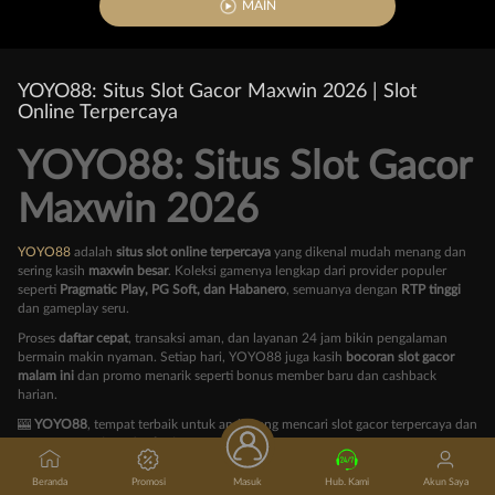
MAIN
YOYO88: Situs Slot Gacor Maxwin 2026 | Slot
Online Terpercaya
YOYO88: Situs Slot Gacor
Maxwin 2026
YOYO88
adalah
situs slot online terpercaya
yang dikenal mudah menang dan
sering kasih
maxwin besar
. Koleksi gamenya lengkap dari provider populer
seperti
Pragmatic Play, PG Soft, dan Habanero
, semuanya dengan
RTP tinggi
dan gameplay seru.
Proses
daftar cepat
, transaksi aman, dan layanan 24 jam bikin pengalaman
bermain makin nyaman. Setiap hari, YOYO88 juga kasih
bocoran slot gacor
malam ini
dan promo menarik seperti bonus member baru dan cashback
harian.
🎰
YOYO88
, tempat terbaik untuk anda yang mencari slot gacor terpercaya dan
peluang
maxwin setiap hari
!
Beranda
Promosi
Masuk
Hub. Kami
Akun Saya