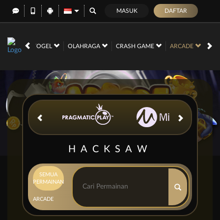
MASUK
DAFTAR
RACE
TOGEL
OLAHRAGA
CRASH GAME
ARCADE
PO
HACKSAW
SEMUA
PERMAINAN
ARCADE