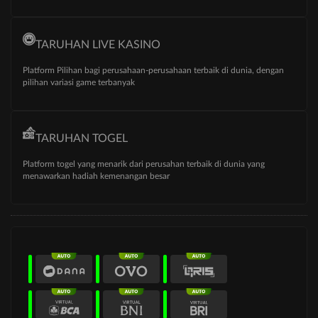
TARUHAN LIVE KASINO
Platform Pilihan bagi perusahaan-perusahaan terbaik di dunia, dengan
pilihan variasi game terbanyak
TARUHAN TOGEL
Platform togel yang menarik dari perusahan terbaik di dunia yang
menawarkan hadiah kemenangan besar