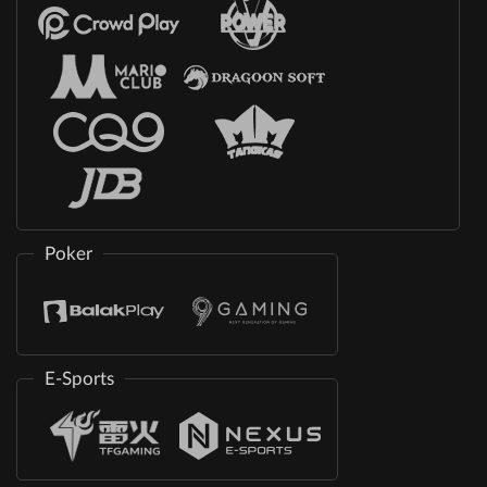
Poker
E-Sports