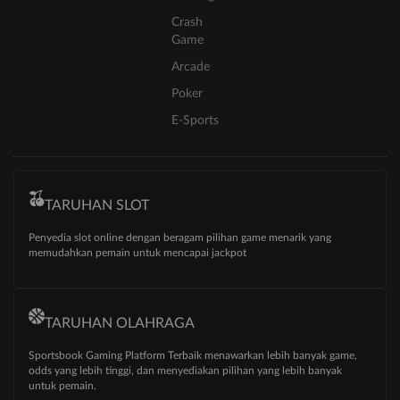
Crash
Game
Arcade
Poker
E-Sports
TARUHAN SLOT
Penyedia slot online dengan beragam pilihan game menarik yang
memudahkan pemain untuk mencapai jackpot
TARUHAN OLAHRAGA
Sportsbook Gaming Platform Terbaik menawarkan lebih banyak game,
odds yang lebih tinggi, dan menyediakan pilihan yang lebih banyak
untuk pemain.