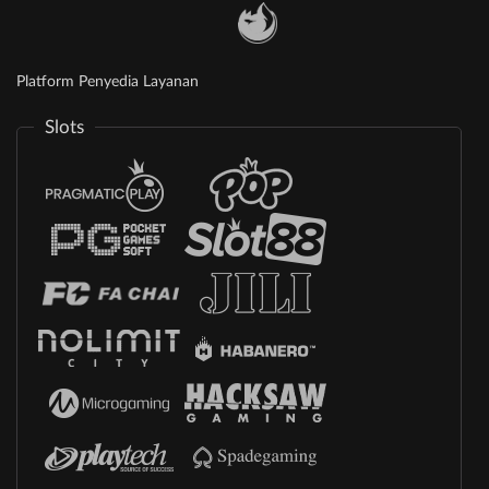
Platform Penyedia Layanan
Slots