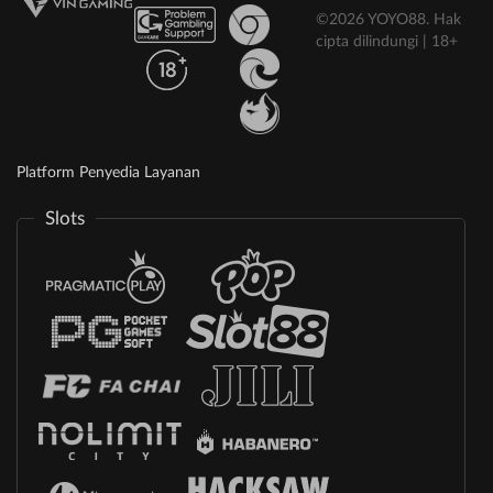
©2026 YOYO88. Hak
cipta dilindungi | 18+
Platform Penyedia Layanan
Slots