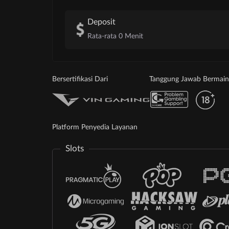
Deposit
Rata-rata 0 Menit
Bersertifikasi Dari
Tanggung Jawab Bermain
Platform Penyedia Layanan
Slots