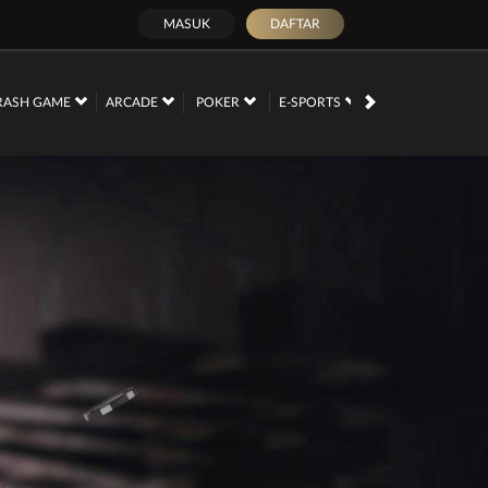
MASUK
DAFTAR
PROMOSI
RASH GAME
ARCADE
POKER
E-SPORTS