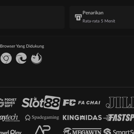
Penarikan
Rata-rata 5 Menit
Browser Yang Didukung