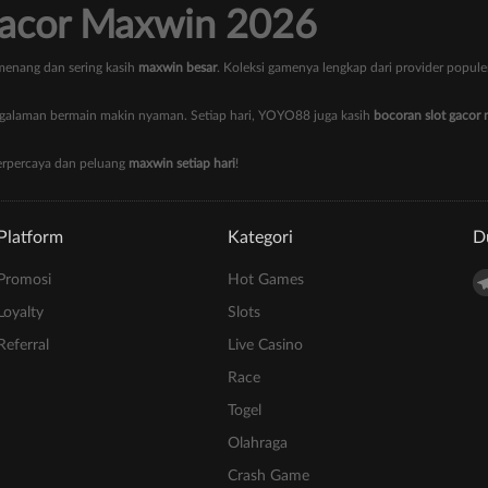
Gacor Maxwin 2026
enang dan sering kasih
maxwin besar
. Koleksi gamenya lengkap dari provider popule
engalaman bermain makin nyaman. Setiap hari, YOYO88 juga kasih
bocoran slot gacor 
terpercaya dan peluang
maxwin setiap hari
!
Platform
Kategori
D
Promosi
Hot Games
Loyalty
Slots
Referral
Live Casino
Race
Togel
Olahraga
Crash Game