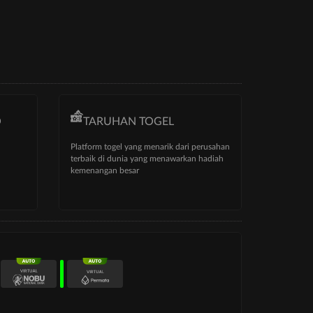
O
TARUHAN TOGEL
Platform togel yang menarik dari perusahan
terbaik di dunia yang menawarkan hadiah
kemenangan besar