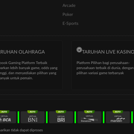
Arcade
Poker
E-Sports
ARUHAN OLAHRAGA
TARUHAN LIVE KASIN
book Gaming Platform Terbaik
Platform Pilihan bagi perusahaan-
rkan lebih banyak game, odds yang
perusahaan terbaik di dunia, dengan
tinggi, dan menyediakan pilihan yang
pilihan variasi game terbanyak
banyak untuk pemain.
arikan tidak dapat diproses