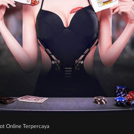
ot Online Terpercaya