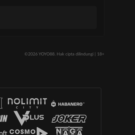
©2026 YOYO88. Hak cipta dilindungi | 18+