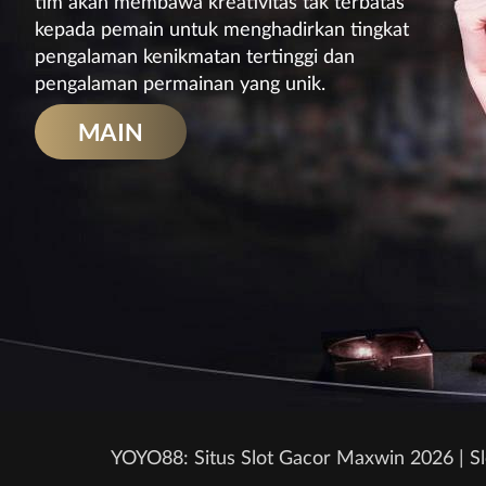
tim akan membawa kreativitas tak terbatas
kepada pemain untuk menghadirkan tingkat
pengalaman kenikmatan tertinggi dan
pengalaman permainan yang unik.
MAIN
YOYO88: Situs Slot Gacor Maxwin 2026 | Sl