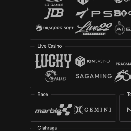
Live Casino
Race
T
Olahraga