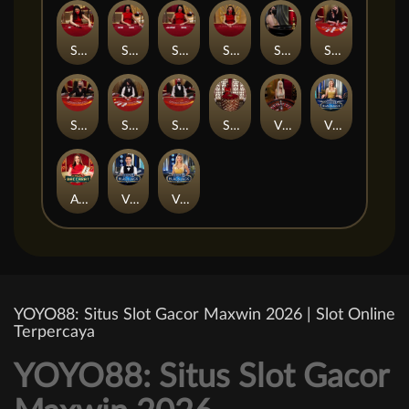
Speed_Baccarat_P
Speed_Baccarat_Q
Speed_Baccarat_R
Speed_Baccarat_S
Speed_Roulette
Speed_VIP_Blackjack_A
Speed_VIP_Blackjack_B
Speed_VIP_Blackjack_C
Speed_VIP_Blackjack_D
Super_Sic_Bo
VIP_Roulette
VIP Always 6 Blackjack 1
Always 9 Baccarat
VIP Always 6 Blackjack 2
VIP Always 6 Blackjack 3
YOYO88: Situs Slot Gacor Maxwin 2026 | Slot Online
Terpercaya
YOYO88: Situs Slot Gacor