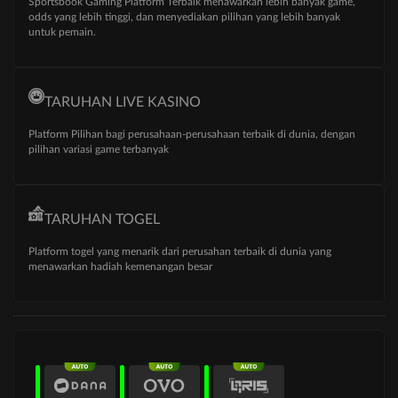
Sportsbook Gaming Platform Terbaik menawarkan lebih banyak game,
odds yang lebih tinggi, dan menyediakan pilihan yang lebih banyak
untuk pemain.
TARUHAN LIVE KASINO
Platform Pilihan bagi perusahaan-perusahaan terbaik di dunia, dengan
pilihan variasi game terbanyak
TARUHAN TOGEL
Platform togel yang menarik dari perusahan terbaik di dunia yang
menawarkan hadiah kemenangan besar