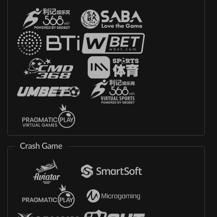
Crash Game