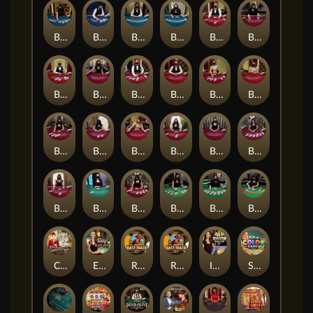
Blackjack_Silver_4
Blackjack_Silver_5
Blackjack_Silver_6
Blackjack_Silver_7
Blackjack_VIP_A
Blackjack_VIP_Alpha
Blackjack_VIP_B
Blackjack_VIP_Beta
Blackjack_VIP_C
Blackjack_VIP_D
Blackjack_VIP_E
Blackjack_VIP_G
Blackjack_VIP_Gamma
Blackjack_VIP_H
Blackjack_VIP_I
Blackjack_VIP_L
Blackjack_VIP_M
Blackjack_VIP_N
Blackjack_VIP_Q
Blackjack_VIP_x
Blackjack_VIP_Z
Blackjack_White_A
Blackjack_White_B
Blackjack_White_C
Cash or Crash
Easy Blackjack
Race Track
Race Track First Person
Infinite Bet Stacker Blackjack
Super Color Game