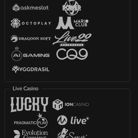
Live Casino