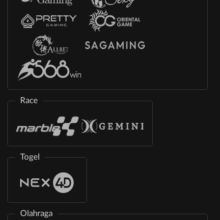
Race
Togel
Olahraga