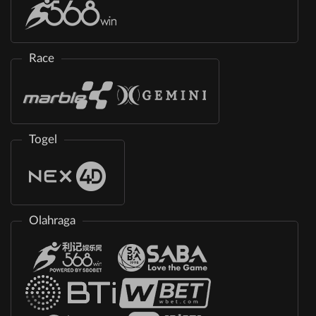
Race
Togel
Olahraga