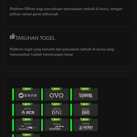
Platform Pilihan bagi perusahaan-perusahaan terbaik di dunia, dengan
pilihan variasi game terbanyak
TARUHAN TOGEL
Platform togel yang menarik dari perusahan terbaik di dunia yang
menawarkan hadiah kemenangan besar