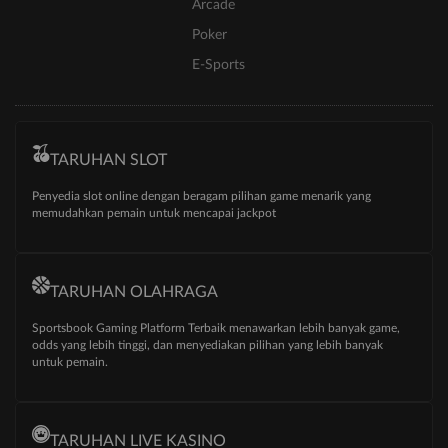
Arcade
Poker
E-Sports
TARUHAN SLOT
Penyedia slot online dengan beragam pilihan game menarik yang
memudahkan pemain untuk mencapai jackpot
TARUHAN OLAHRAGA
Sportsbook Gaming Platform Terbaik menawarkan lebih banyak game,
odds yang lebih tinggi, dan menyediakan pilihan yang lebih banyak
untuk pemain.
TARUHAN LIVE KASINO