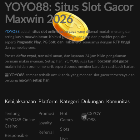
YOYO88: Situs Slot Gacor
Maxwin 2026
YOYO88
adalah
situs slot online terpercaya
yang dikenal mudah menang dan
sering kasih
maxwin besar
. Koleksi gamenya lengkap dari provider populer
seperti
Pragmatic Play, PG Soft, dan Habanero
, semuanya dengan
RTP tinggi
dan gameplay seru.
Proses
daftar cepat
, transaksi aman, dan layanan 24 jam bikin pengalaman
bermain makin nyaman. Setiap hari, YOYO88 juga kasih
bocoran slot gacor
malam ini
dan promo menarik seperti bonus member baru dan cashback harian.
🎰
YOYO88
, tempat terbaik untuk anda yang mencari slot gacor terpercaya dan
peluang
maxwin setiap hari
!
Kebijaksanaan
Platform
Kategori
Dukungan
Komunitas
Tentang
Promosi
Hot
CSYOY
YOYO88 Online
Games
O88
Loyalty
Casino
Slots
Referral
Responsible
Live