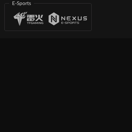
E-Sports