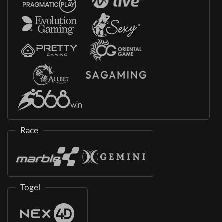
Race
Togel