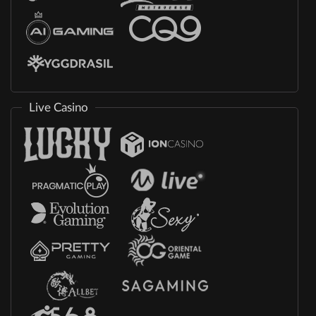
Live Casino