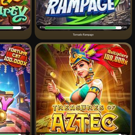
90%
RTP
93%
Tornado Rampage