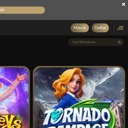
×
UH
Masuk
Daftar